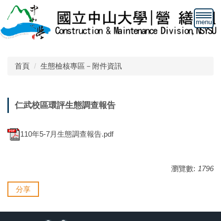
跳
到
主
要
內
容
首頁
生態檢核專區－附件資訊
區
仁武校區環評生態調查報告
110年5-7月生態調查報告.pdf
瀏覽數:
1796
分享